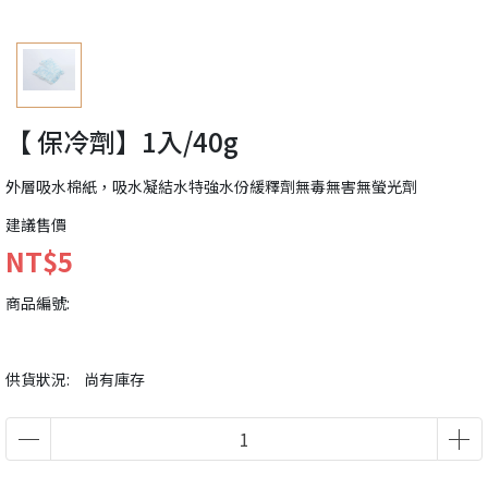
【 保冷劑】1入/40g
外層吸水棉紙，吸水凝結水特強水份緩釋劑無毒無害無螢光劑
建議售價
NT$5
商品編號:
供貨狀況:
尚有庫存