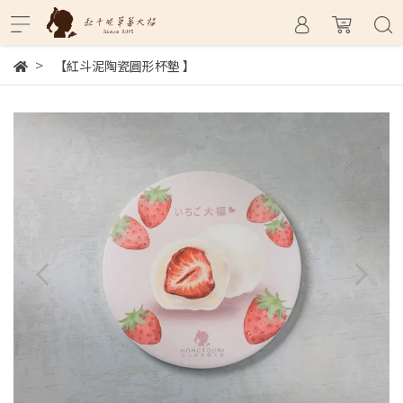
【紅斗泥陶瓷圓形杯墊 】